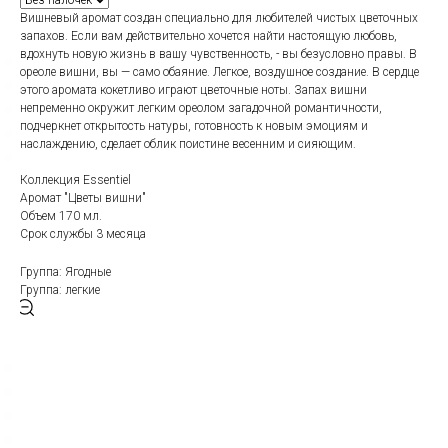
Вишневый аромат создан специально для любителей чистых цветочных
запахов. Если вам действительно хочется найти настоящую любовь,
вдохнуть новую жизнь в вашу чувственность, - вы безусловно правы. В
ореоле вишни, вы — само обаяние. Легкое, воздушное создание. В сердце
этого аромата кокетливо играют цветочные ноты. Запах вишни
непременно окружит легким ореолом загадочной романтичности,
подчеркнет открытость натуры, готовность к новым эмоциям и
наслаждению, сделает облик поистине весенним и сияющим.
Коллекция Essentiel
Аромат "Цветы вишни"
Объем 170 мл.
Срок службы 3 месяца
Группа: Ягодные
Группа: легкие