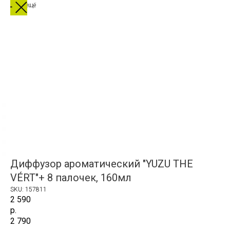
Выбрать ещё
Диффузор ароматический "YUZU THE
VÉRT"+ 8 палочек, 160мл
SKU:
157811
2 590
р.
2 790