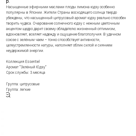
р.
Насыщенные эфирными маслами плоды лимона юдзу особенно
популярны в Японии. Жители Страны восходящего солнца твердо
убеждены, что насыщенный цитрусовый аромат юдзу реально способен
творить чудеса. Очарование солнечного юдзу с нежным цветочным
акцентом щедро дарит своему обладателю жизненный оптимизм,
вдохновляет, вселяет надежду и ощущение благополучия. В удачном
союзе с зелёным чаем – тонко способствует активности,
целеустремленности натуры, наполняет облик силой и сиянием
неудержимой энергии.
Коллекция Essentiel
Аромат "Зелёный Юдзу"
Срок службы: 3 месяца
Группа: цитрусовые
Группа: легкие