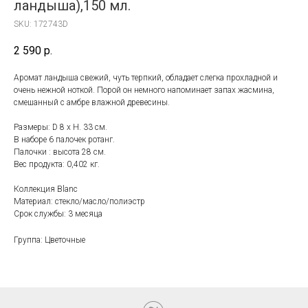
ландыша),150 мл.
SKU:
172743D
2 590
р.
Аромат ландыша свежий, чуть терпкий, обладает слегка прохладной и
очень нежной ноткой. Порой он немного напоминает запах жасмина,
смешанный с амбре влажной древесины.
Размеры: D 8 x H. 33 см.
В наборе 6 палочек ротанг.
Палочки : высота 28 см.
Вес продукта: 0,402 кг.
Коллекция Blanc
Материал: стекло/масло/полиэстр
Срок службы: 3 месяца
Группа: Цветочные