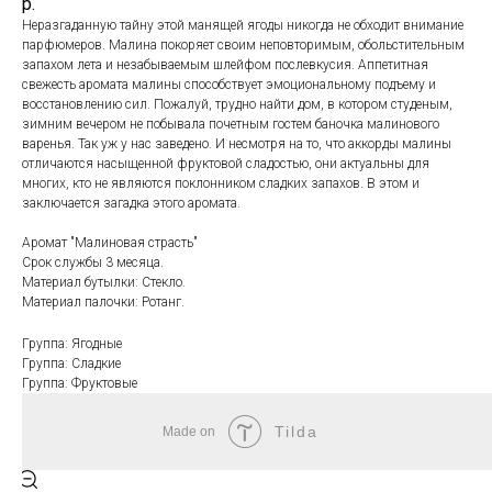
р.
Неразгаданную тайну этой манящей ягоды никогда не обходит внимание
парфюмеров. Малина покоряет своим неповторимым, обольстительным
запахом лета и незабываемым шлейфом послевкусия. Аппетитная
свежесть аромата малины способствует эмоциональному подъему и
восстановлению сил. Пожалуй, трудно найти дом, в котором студеным,
зимним вечером не побывала почетным гостем баночка малинового
варенья. Так уж у нас заведено. И несмотря на то, что аккорды малины
отличаются насыщенной фруктовой сладостью, они актуальны для
многих, кто не являются поклонником сладких запахов. В этом и
заключается загадка этого аромата.
Аромат "Малиновая страсть"
Срок службы 3 месяца.
Материал бутылки: Стекло.
Материал палочки: Ротанг.
Группа: Ягодные
Группа: Сладкие
Группа: Фруктовые
Tilda
Made on